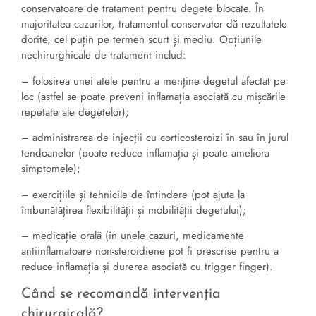
conservatoare de tratament pentru degete blocate. În
majoritatea cazurilor, tratamentul conservator dă rezultatele
dorite, cel puțin pe termen scurt și mediu. Opțiunile
nechirurghicale de tratament includ:
– folosirea unei atele pentru a menține degetul afectat pe
loc (astfel se poate preveni inflamația asociată cu mișcările
repetate ale degetelor);
– administrarea de injecții cu corticosteroizi în sau în jurul
tendoanelor (poate reduce inflamația și poate ameliora
simptomele);
– exercițiile și tehnicile de întindere (pot ajuta la
îmbunătățirea flexibilității și mobilității degetului);
– medicație orală (în unele cazuri, medicamente
antiinflamatoare non-steroidiene pot fi prescrise pentru a
reduce inflamația și durerea asociată cu trigger finger).
Când se recomandă intervenția
chirurgicală?