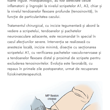
foarte îngust. Histopatologic, au fost detectate celule
inflamatorii și îngroșări la nivelul scripetelor A1, A3, chiar și
la nivelul tendoanelor flexoare profunde (tenosinovită), în
funcție de particularitatea cazului.
Tratamentul chirurgical, cu incizie tegumentară și abord la
vedere a scripetelui, tendoanelor și pachetelor
neurovasculare adiacente, este recomandat în special în
cazul afecțiunilor severe. Intervenția se realizează cu
anestezie locală, incizie minimă, disecție cu secționarea
scripetelui A1, cu verificarea pachetelor vasculo-nervoase și
a tendoanelor flexoare distal și proximal de scripete pentru
excluderea tenosinovitelor. Evoluția este favorabilă, cu
repaus în primele zile postoperator, urmat de recuperare
fiziokinetoterapeutică.