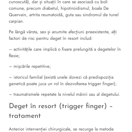
cunoscută), dar și situații în care se asociază cu boli
comune, precum diabetul, hipotiroidismul, boala De
Quervain, artrita reumatoidă, guta sau sindromul de tunel
carpian.
Pe lângă vârsta, sex și anumite afecțiuni preexistente, alți
factori de risc pentru deget în resort includ:
– activitățile care implică o fixare prelungită a degetelor în
flexie;
– mișcările repetitive;
– istoricul familial (există unele dovezi că predispoziția
genetică poate juca un rol în dezvoltarea trigger finger);
– traumatismele repetate la nivelul mâinii sau al degetului.
Deget în resort (trigger finger) –
tratament
Anterior intervenției chirurgicale, se recurge la metode