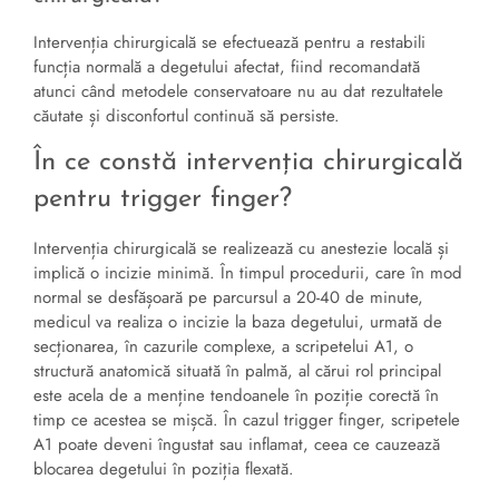
Intervenția chirurgicală se efectuează pentru a restabili
funcția normală a degetului afectat, fiind recomandată
atunci când metodele conservatoare nu au dat rezultatele
căutate și disconfortul continuă să persiste.
În ce constă intervenția chirurgicală
pentru trigger finger?
Intervenția chirurgicală se realizează cu anestezie locală și
implică o incizie minimă. În timpul procedurii, care în mod
normal se desfășoară pe parcursul a 20-40 de minute,
medicul va realiza o incizie la baza degetului, urmată de
secționarea, în cazurile complexe, a scripetelui A1, o
structură anatomică situată în palmă, al cărui rol principal
este acela de a menține tendoanele în poziție corectă în
timp ce acestea se mișcă. În cazul trigger finger, scripetele
A1 poate deveni îngustat sau inflamat, ceea ce cauzează
blocarea degetului în poziția flexată.