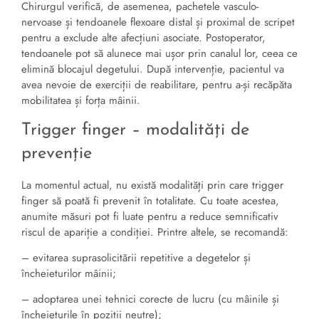
Chirurgul verifică, de asemenea, pachetele vasculo-
nervoase și tendoanele flexoare distal și proximal de scripet
pentru a exclude alte afecțiuni asociate. Postoperator,
tendoanele pot să alunece mai ușor prin canalul lor, ceea ce
elimină blocajul degetului. După intervenție, pacientul va
avea nevoie de exerciții de reabilitare, pentru a-și recăpăta
mobilitatea și forța mâinii.
Trigger finger – modalități de
prevenție
La momentul actual, nu există modalități prin care trigger
finger să poată fi prevenit în totalitate. Cu toate acestea,
anumite măsuri pot fi luate pentru a reduce semnificativ
riscul de apariție a condiției. Printre altele, se recomandă:
– evitarea suprasolicitării repetitive a degetelor și
încheieturilor mâinii;
– adoptarea unei tehnici corecte de lucru (cu mâinile și
încheieturile în poziții neutre);