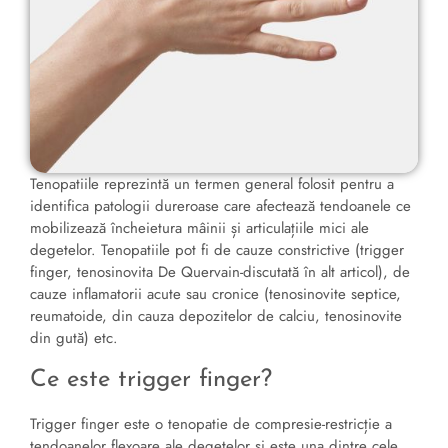
Tenopatiile reprezintă un termen general folosit pentru a
identifica patologii dureroase care afectează tendoanele ce
mobilizează încheietura mâinii și articulațiile mici ale
degetelor. Tenopatiile pot fi de cauze constrictive (trigger
finger, tenosinovita De Quervain-discutată în alt articol), de
cauze inflamatorii acute sau cronice (tenosinovite septice,
reumatoide, din cauza depozitelor de calciu, tenosinovite
din gută) etc.
Ce este trigger finger?
Trigger finger este o tenopatie de compresie-restricție a
tendoanelor flexoare ale degetelor și este una dintre cele