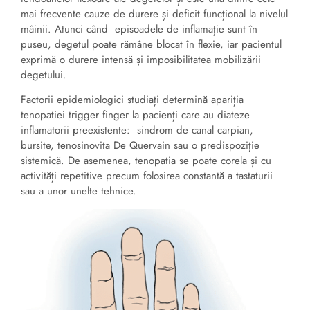
mai frecvente cauze de durere și deficit funcțional la nivelul
mâinii. Atunci când episoadele de inflamație sunt în
puseu, degetul poate rămâne blocat în flexie, iar pacientul
exprimă o durere intensă și imposibilitatea mobilizării
degetului.
Factorii epidemiologici studiați determină apariția
tenopatiei trigger finger la pacienți care au diateze
inflamatorii preexistente: sindrom de canal carpian,
bursite, tenosinovita De Quervain sau o predispoziție
sistemică. De asemenea, tenopatia se poate corela și cu
activități repetitive precum folosirea constantă a tastaturii
sau a unor unelte tehnice.