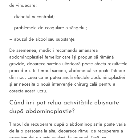
de vindecare;
– diabetul necontrolat;
– problemele de coagulare a sângelui;
– abuzul de alcool sau substanțe.
De asemenea, medicii recomandă amânarea
abdominoplastiei femeilor care își propun să rămână
gravide, deoarece sarcina ulterioară poate afecta rezultatele
procedurii. În timpul sarcinii, abdomenul se poate întinde
din nou, ceea ce ar putea anula efectele abdominoplastiei
și ar necesita o nouă intervenție chirurgicală pentru a
corecta acest lucru.
Când îmi pot relua activitățile obișnuite
după abdominoplastie?
Timpul de recuperare după o abdominoplastie poate varia
de la o persoană la alta, deoarece ritmul de recuperare a
organismului nu este același. În general, însă, se