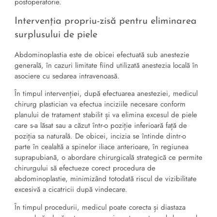
postoperatorie.
Intervenția propriu-zisă pentru eliminarea
surplusului de piele
Abdominoplastia este de obicei efectuată sub anestezie
generală, în cazuri limitate fiind utilizată anestezia locală în
asociere cu sedarea intravenoasă.
În timpul intervenției, după efectuarea anesteziei, medicul
chirurg plastician va efectua inciziile necesare conform
planului de tratament stabilit și va elimina excesul de piele
care s-a lăsat sau a căzut într-o poziție inferioară față de
poziția sa naturală. De obicei, incizia se întinde dintr-o
parte în cealaltă a spinelor iliace anterioare, în regiunea
suprapubiană, o abordare chirurgicală strategică ce permite
chirurgului să efectueze corect procedura de
abdominoplastie, minimizând totodată riscul de vizibilitate
excesivă a cicatricii după vindecare.
În timpul procedurii, medicul poate corecta și diastaza