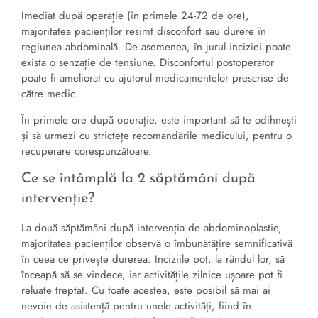
Imediat după operație (în primele 24-72 de ore),
majoritatea pacienților resimt disconfort sau durere în
regiunea abdominală. De asemenea, în jurul inciziei poate
exista o senzație de tensiune. Disconfortul postoperator
poate fi ameliorat cu ajutorul medicamentelor prescrise de
către medic.
În primele ore după operație, este important să te odihnești
și să urmezi cu strictețe recomandările medicului, pentru o
recuperare corespunzătoare.
Ce se întâmplă la 2 săptămâni după
intervenție?
La două săptămâni după intervenția de abdominoplastie,
majoritatea pacienților observă o îmbunătățire semnificativă
în ceea ce privește durerea. Inciziile pot, la rândul lor, să
înceapă să se vindece, iar activitățile zilnice ușoare pot fi
reluate treptat. Cu toate acestea, este posibil să mai ai
nevoie de asistență pentru unele activități, fiind în