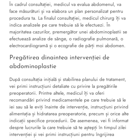
În cadrul consultației, medicul va evalua abdomenul, va
face măsurături și va elabora un plan personalizat pentru
procedura ta. La finalul consultației, medicul chirurg îți va
indica analizele pe care trebuie să le efectuezi. În
majoritatea cazurilor, premergător unei abdominoplastii se
efectuează analize de sânge, o radiografie pulmonară, o
electrocardiogramă și o ecografie de părți moi abdomen.
Pregătirea dinaintea intervenției de
abdominoplastie
După consultația inițială și stabilirea planului de tratament,
vei primi instrucțiuni detaliate cu privire la pregătirile
preoperatorii. Printre altele, medicul îți va oferi
recomandări privind medicamentele pe care trebuie să le
iei sau să le eviți înainte de intervenție, instrucțiuni privind
alimentația și hidratarea preoperatorie, precum și orice alte
indicații specifice procedurii. De asemenea, vei fi informat
despre lucrurile la care trebuie să te aștepți în timpul zilei
intervenției și vei primi instrucțiuni pentru îngrijirea