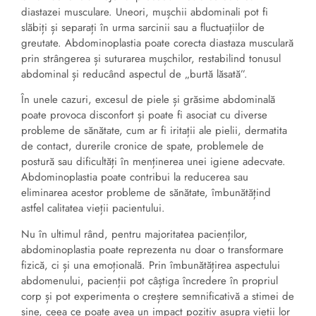
diastazei musculare. Uneori, mușchii abdominali pot fi
slăbiți și separați în urma sarcinii sau a fluctuațiilor de
greutate. Abdominoplastia poate corecta diastaza musculară
prin strângerea și suturarea mușchilor, restabilind tonusul
abdominal și reducând aspectul de „burtă lăsată”.
În unele cazuri, excesul de piele și grăsime abdominală
poate provoca disconfort și poate fi asociat cu diverse
probleme de sănătate, cum ar fi iritații ale pielii, dermatita
de contact, durerile cronice de spate, problemele de
postură sau dificultăți în menținerea unei igiene adecvate.
Abdominoplastia poate contribui la reducerea sau
eliminarea acestor probleme de sănătate, îmbunătățind
astfel calitatea vieții pacientului.
Nu în ultimul rând, pentru majoritatea pacienților,
abdominoplastia poate reprezenta nu doar o transformare
fizică, ci și una emoțională. Prin îmbunătățirea aspectului
abdomenului, pacienții pot câștiga încredere în propriul
corp și pot experimenta o creștere semnificativă a stimei de
sine, ceea ce poate avea un impact pozitiv asupra vieții lor