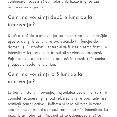
continuare necesar să eviți eforturile fizice intense sau
ridicarea unor greutăți.
Cum mă voi simți după o lună de la
intervenție?
După o lună de la intervenție, se poate reveni la activitățile
ușoare, dar și la activitățile profesionale (în funcție de
domeniu). Disconfortul ar trebui să fi scăzut semnificativ în
intensitate, iar inciziile ar trebui să se vindece progresiv.
Poți observa, de asemenea, îmbunătățiri vizibile în conturul
și aspectul abdomenului tău.
Cum mă voi simți la 3 luni de la
intervenție?
La trei luni de la intervenție, majoritatea pacienților se simt
complet recuperați și își pot relua activitățile obișnuite fără
restricții semnificative. Umflarea și sensibilitatea în zona
abdominală ar trebui să scadă semnificativ în intensitate, iar
inciziile ar trebui să fi început să se estompeze și să se