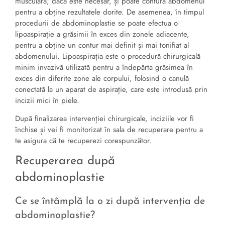
musculară, dacă este necesar, și poate contura abdomenul
pentru a obține rezultatele dorite. De asemenea, în timpul
procedurii de abdominoplastie se poate efectua o
lipoaspirație a grăsimii în exces din zonele adiacente,
pentru a obține un contur mai definit și mai tonifiat al
abdomenului. Lipoaspirația este o procedură chirurgicală
minim invazivă utilizată pentru a îndepărta grăsimea în
exces din diferite zone ale corpului, folosind o canulă
conectată la un aparat de aspirație, care este introdusă prin
incizii mici în piele.
După finalizarea intervenției chirurgicale, inciziile vor fi
închise și vei fi monitorizat în sala de recuperare pentru a
te asigura că te recuperezi corespunzător.
Recuperarea după
abdominoplastie
Ce se întâmplă la o zi după intervenția de
abdominoplastie?