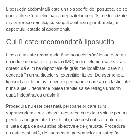
Liposucția abdominală este un tip specific de liposucție, ce se
concentrează pe eliminarea depozitelor de grăsime localizate
în zona abdomenului, cu scopul conturării și îmbunătățirii
aspectului estetic al abdomenului.
Cui îi este recomandată liposucția
Liposucția este recomandată persoanelor sănătoase care au
un indice de masă corporală (IMC) în limitele normale și care
doresc să elimine depozitele de grăsime localizate, care nu
cedează în urma dietelor și exercițiilor fizice. De asemenea,
liposucția este potrivită pentru persoanele care au o elasticitate
bună a pielii, deoarece pielea trebuie să se retragă uniform
după îndepărtarea grăsimii.
Procedura nu este destinată persoanelor care sunt
supraponderale sau obeze, deoarece nu este o soluție pentru
pierderea în greutate. În schimb, este destinat să contureze
silueta după ce s-au atins obiectivele de greutate. Procedura
nu este destinată, de asemenea, persoanelor cu așteptări