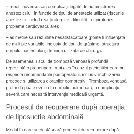
– reacții adverse sau complicații legate de administrarea
anestezicului, în funcție de tipul de anestezie utilizat (riscurile
anestezice includ reacții alergice, dificultăți respiratorii și
probleme cardiovasculare);
– asimetrie sau rezultate nesatisfăcătoare (poate fi influențată
de multiple variabile, inclusiv de tipul de grăsime, structura
corpului pacientului și tehnica utilizată de chirurg).
De asemenea, riscul de tromboză venoasă profundă
reprezintă o preocupare, mai ales în cazul pacienților care nu
respectă recomandările postoperatorii, inclusiv mobilizarea
precoce și utilizarea ciorapilor compresivi. Tromboza venoasă
profundă poate evolua în embolie pulmonară, o complicație
severă care necesită intervenție medicală urgentă.
Procesul de recuperare după operația
de liposucție abdominală
Modul în care se desfășoară procesul de recuperare după