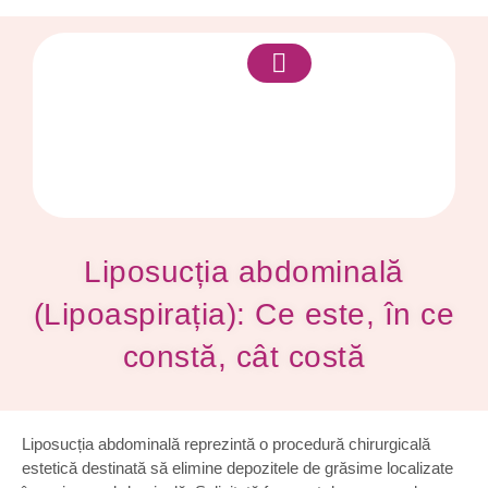
Despre mine
Liposucția abdominală
(Lipoaspirația): Ce este, în ce
constă, cât costă
Liposucția abdominală reprezintă o procedură chirurgicală
estetică destinată să elimine depozitele de grăsime localizate