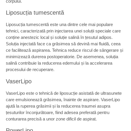
corpului.
Liposucția tumescentă
Liposucția tumescentă este una dintre cele mai populare
tehnici, caracterizată prin injectarea unei soluții speciale care
conține anestezic local și soluție salină în țesutul adipos.
Soluția injectată face ca grăsimea să devină mai fluidă, ceea
ce facilitează aspirarea. Tehnica reduce riscul de sângerare și
minimizează durerea postoperatorie. De asemenea, soluția
salină contribuie la reducerea edemului și la accelerarea
procesului de recuperare.
VaserLipo
VaserLipo este o tehnică de liposucție asistată de ultrasunete
care emulsionează grăsimea, înainte de aspirare. VaserLipo
ajută la ruperea grăsimii și la reducerea traumei asupra
țesuturilor înconjurătoare, fiind adesea preferată pentru
conturarea precisă a unor zone dificil de aspirat.
PowerLipo