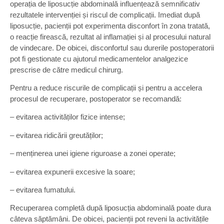
operația de liposucție abdominală influențează semnificativ
rezultatele intervenției și riscul de complicații. Imediat după
liposucție, pacienții pot experimenta disconfort în zona tratată,
o reacție firească, rezultat al inflamației și al procesului natural
de vindecare. De obicei, disconfortul sau durerile postoperatorii
pot fi gestionate cu ajutorul medicamentelor analgezice
prescrise de către medicul chirurg.
Pentru a reduce riscurile de complicații și pentru a accelera
procesul de recuperare, postoperator se recomandă:
– evitarea activităților fizice intense;
– evitarea ridicării greutăților;
– menținerea unei igiene riguroase a zonei operate;
– evitarea expunerii excesive la soare;
– evitarea fumatului.
Recuperarea completă după liposucția abdominală poate dura
câteva săptămâni. De obicei, pacienții pot reveni la activitățile