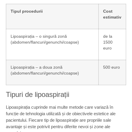
Tipul procedurii
Cost
estimativ
Lipoaspirația – o singură zonă
de la
(abdomen/flancuri/genunchi/coapse)
1500
euro
Lipoaspirația – a doua zonă
500 euro
(abdomen/flancuri/genunchi/coapse)
Tipuri de lipoaspirații
Lipoaspirația cuprinde mai multe metode care variază în
funcție de tehnologia utilizată și de obiectivele estetice ale
pacientului. Fiecare tip de lipoaspirație are propriile sale
avantaje și este potrivit pentru diferite nevoi și zone ale