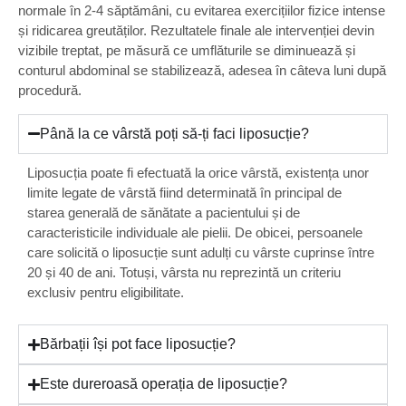
normale în 2-4 săptămâni, cu evitarea exercițiilor fizice intense
și ridicarea greutăților. Rezultatele finale ale intervenției devin
vizibile treptat, pe măsură ce umflăturile se diminuează și
conturul abdominal se stabilizează, adesea în câteva luni după
procedură.
Până la ce vârstă poți să-ți faci liposucție?
Liposucția poate fi efectuată la orice vârstă, existența unor
limite legate de vârstă fiind determinată în principal de
starea generală de sănătate a pacientului și de
caracteristicile individuale ale pielii. De obicei, persoanele
care solicită o liposucție sunt adulți cu vârste cuprinse între
20 și 40 de ani. Totuși, vârsta nu reprezintă un criteriu
exclusiv pentru eligibilitate.
Bărbații își pot face liposucție?
Este dureroasă operația de liposucție?