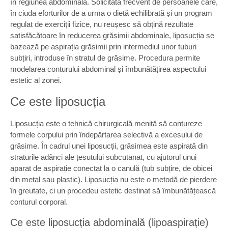
în regiunea abdominală. Solicitată frecvent de persoanele care,
în ciuda eforturilor de a urma o dietă echilibrată și un program
regulat de exerciții fizice, nu reușesc să obțină rezultate
satisfăcătoare în reducerea grăsimii abdominale, liposucția se
bazează pe aspirația grăsimii prin intermediul unor tuburi
subțiri, introduse în stratul de grăsime. Procedura permite
modelarea conturului abdominal și îmbunătățirea aspectului
estetic al zonei.
Ce este liposucția
Liposucția este o tehnică chirurgicală menită să contureze
formele corpului prin îndepărtarea selectivă a excesului de
grăsime. În cadrul unei liposucții, grăsimea este aspirată din
straturile adânci ale țesutului subcutanat, cu ajutorul unui
aparat de aspirație conectat la o canulă (tub subțire, de obicei
din metal sau plastic). Liposucția nu este o metodă de pierdere
în greutate, ci un procedeu estetic destinat să îmbunătățească
conturul corporal.
Ce este liposucția abdominală (lipoaspirație)