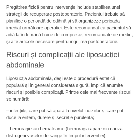
Pregătirea fizică pentru intervenție include stabilirea unei
strategii de recuperare postoperatorie. Pacientul trebuie să
planifice o perioadă de odihnă și să organizeze perioada
imediat următoare operației. Este recomandat ca pacientul să
aibă la îndemână haine de compresie, recomandate de medic,
și alte articole necesare pentru îngrijirea postoperatorie.
Riscuri și complicații ale liposucției
abdominale
Liposucția abdominală, deși este o procedură estetică
populară și în general considerată sigură, implică anumite
riscuri și posibile complicații. Printre cele mai frecvente riscuri
se numără:
– infecțiile, care pot să apară la nivelul inciziilor și care pot
duce la eritem, durere și secreție purulentă;
– hemoragii sau hematoame (hemoragia apare din cauza
distrugerii vaselor de sânge în timpul intervenției);