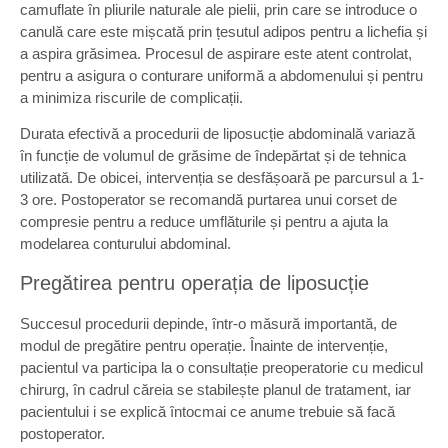
camuflate în pliurile naturale ale pielii, prin care se introduce o
canulă care este mișcată prin țesutul adipos pentru a lichefia și
a aspira grăsimea. Procesul de aspirare este atent controlat,
pentru a asigura o conturare uniformă a abdomenului și pentru
a minimiza riscurile de complicații.
Durata efectivă a procedurii de liposucție abdominală variază
în funcție de volumul de grăsime de îndepărtat și de tehnica
utilizată. De obicei, intervenția se desfășoară pe parcursul a 1-
3 ore. Postoperator se recomandă purtarea unui corset de
compresie pentru a reduce umflăturile și pentru a ajuta la
modelarea conturului abdominal.
Pregătirea pentru operația de liposucție
Succesul procedurii depinde, într-o măsură importantă, de
modul de pregătire pentru operație. Înainte de intervenție,
pacientul va participa la o consultație preoperatorie cu medicul
chirurg, în cadrul căreia se stabilește planul de tratament, iar
pacientului i se explică întocmai ce anume trebuie să facă
postoperator.