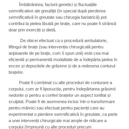
Îmbătrânirea, factorii genetici și fluctuațiile
semnificative ale greutății (în special după pierderea
semnificativă în greutate sau chirurgia bariatrică) pot
contribui la pielea lăsată pe brațe, care nu poate fi strânsă
doar prin exerciții și dietă.
De obicei efectuat ca o procedură ambulatorie,
liftingul de brațe (sau intervenția chirurgicală pentru
aripioarele de pe brațe, cum îi spun unii) este cea mai
eficientă și permanentă modalitate de a îndepărta pielea în
exces și depozitele de grăsime și de a redesena conturul
brațelor.
Poate fi combinat cu alte proceduri de conturare a
corpului, cum ar fi liposucția, pentru îndepărtarea grăsimii
nedorite și pentru a conferi brațelor un aspect tonifiat și
sculptat. Poate fi de asemenea inclus într-o transformare
pentru mămici sau efectuat pentru pacienții care au
experimentat o pierdere semnificativă în greutate, ca parte
a unei intervenții chirurgicale mai ample de ridicare a
corpului (împreună cu alte proceduri precum