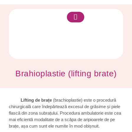
Despre mine
Brahioplastie (lifting brate)
Lifting de brațe
(brachioplastie) este o procedură
chirurgicală care îndepărtează excesul de grăsime și piele
flască din zona subrațului. Procedura ambulatorie este cea
mai eficientă modalitate de a scăpa de aripioarele de pe
brațe, așa cum sunt ele numite în mod obișnuit.