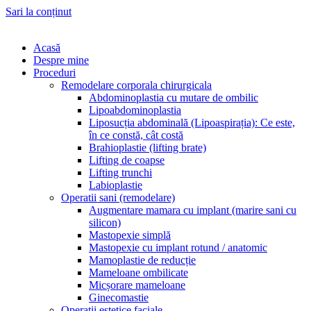
Sari la conținut
Acasă
Despre mine
Proceduri
Remodelare corporala chirurgicala
Abdominoplastia cu mutare de ombilic
Lipoabdominoplastia
Liposucția abdominală (Lipoaspirația): Ce este,
în ce constă, cât costă
Brahioplastie (lifting brate)
Lifting de coapse
Lifting trunchi
Labioplastie
Operatii sani (remodelare)
Augmentare mamara cu implant (marire sani cu
silicon)
Mastopexie simplă
Mastopexie cu implant rotund / anatomic
Mamoplastie de reducție
Mameloane ombilicate
Micșorare mameloane
Ginecomastie
Operatii estetice faciale