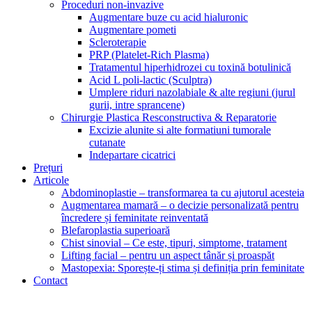
Proceduri non-invazive
Augmentare buze cu acid hialuronic
Augmentare pometi
Scleroterapie
PRP (Platelet-Rich Plasma)
Tratamentul hiperhidrozei cu toxină botulinică
Acid L poli-lactic (Sculptra)
Umplere riduri nazolabiale & alte regiuni (jurul
gurii, intre sprancene)
Chirurgie Plastica Resconstructiva & Reparatorie
Excizie alunite si alte formatiuni tumorale
cutanate
Indepartare cicatrici
Prețuri
Articole
Abdominoplastie – transformarea ta cu ajutorul acesteia
Augmentarea mamară – o decizie personalizată pentru
încredere și feminitate reinventată
Blefaroplastia superioară
Chist sinovial – Ce este, tipuri, simptome, tratament
Lifting facial – pentru un aspect tânăr și proaspăt
Mastopexia: Sporește-ți stima și definiția prin feminitate
Contact