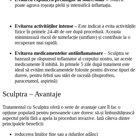
poate agrava roșeața pielii și intensifică inflamația.
Evitarea activităților intense –
Este indicat a evita activitățile
fizice în primele 24-48 de ore după procedură. Aceasta
minimizează riscul de tumefacție (umflare) și contribuie la o
recuperare mai rapidă.
Evitarea medicamentelor antiinflamatoare
– Sculptra se
bazează pe răspunsul inflamator al corpului nostru, iar aceste
medicamente îl inhibă. In primele 5 zile după tratament este
ideal să evităm medicamentele folosite pentru diverse tipuri de
durere, pentru febră sau stări de raceală (ibuprofren,
paracetamol, aspirină)
Sculptra – Avantaje
Tratamentul cu Sculptra oferă o serie de avantaje care îl fac o
opțiune populară pentru persoanele care doresc să-și îmbunătățească
aspectul pielii fără a apela la proceduri invazive. Iată câteva dintre
principalele beneficii:
reducerea liniilor fine sau a ridurilor adânci