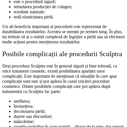
este o procedură sigură;
stimularea producției de colagen;
rezultate naturale;
redă elasticitatea pielii.
Un alt beneficiu important al procedurii este reprezentat de
durabilitatea rezultatelor. Acestea se mențin pe termen lung. În plus,
nu trebuie să ai o rutină complexă de îngrijire a pielii sau să efectuezi
multe acțiuni pentru menținerea rezultatelor.
Posibile complicații ale procedurii Sculptra
Deși procedura Sculptra este în general sigură și bine tolerată, ca
orice tratament cosmetic, există posibilitatea apariției unor
complicații. Este important de menționat că situațiile în care apar
complicații sunt rare și pot apărea în cazul oricărei proceduri
cosmetice. Dintre posibilele complicații care pot apărea după
tratamentul cu Sculptra fac parte:
umflarea;
învinețirea;
decolorarea pielii;
durere sau disconfort;
mâncărime;
apariția nodulilor în zona tratată – dispar de la sine, dar uneori