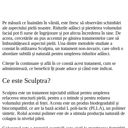
Pe măsură ce înaintăm în vârstă, este firesc să observăm schimbări
ale aspectului pielii noastre. Ridurile adânci și pierderea volumului
facial pot fi surse de îngrijorare și pot afecta încrederea în sine. De
aceea, cercetările au pus accentul pe găsirea tratamentelor care să
îmbunătățească aspectul pielii. Una dintre metodele studiate a
constat în utilizarea Sculptra, un tratament non-invaziv, care oferă o
abordare subtilă și naturală pentru umplerea ridurilor adânci.
Citește în continuare și află în ce constă acest tratament, cum se
administrează, ce beneficii îți poate aduce și când este indicat.
Ce este Sculptra?
Sculptra este un tratament injectabil utilizat pentru umplerea
refacerea structurii pielii, pentru a o intinde și pentru redarea
volumului pierdut al feței. Acesta este un produs biodegradabil și
biocompatibil, ce are la bază acidul L poli-lactic (PLLA), un polimer
sintetic. Rolul acestui polimer este de a stimula producția naturală de
colagen la nivelul pileii.