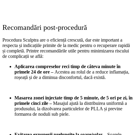
Recomandări post-procedură
Procedura Sculptra are o eficiență crescută, dar este important a
respecta și indicațiile primite de la medic pentru o recuperare rapidă
și completă. Printre recomandările utile pentru minimizarea riscului
de complicații se află:
Aplicarea compreselor reci timp de câteva minute în
primele 24 de ore –
Acestea au rolul de a reduce inflamația,
roșeață și de a diminua disconfortul, dacă există.
Masarea zonei injectate timp de 5 minute, de 5 ori pe zi, în
primele cinci zile –
Masajul ajută la distribuirea uniformă a
produsului, la dizolvarea particulelor de PLLA și previne
formarea de noduli sub piele.
Evitarea expunerii prelungite la soare/solar –
Soarele