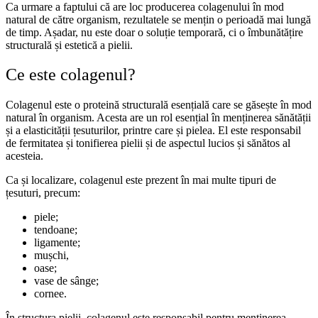
Ca urmare a faptului că are loc producerea colagenului în mod
natural de către organism, rezultatele se mențin o perioadă mai lungă
de timp. Așadar, nu este doar o soluție temporară, ci o îmbunătățire
structurală și estetică a pielii.
Ce este colagenul?
Colagenul este o proteină structurală esențială care se găsește în mod
natural în organism. Acesta are un rol esențial în menținerea sănătății
și a elasticității țesuturilor, printre care și pielea. El este responsabil
de fermitatea și tonifierea pielii și de aspectul lucios și sănătos al
acesteia.
Ca și localizare, colagenul este prezent în mai multe tipuri de
țesuturi, precum:
piele;
tendoane;
ligamente;
mușchi,
oase;
vase de sânge;
cornee.
În structura pielii, colagenul este responsabil pentru menținerea