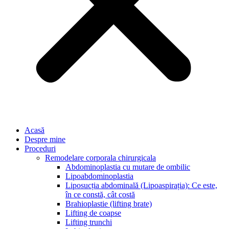
Acasă
Despre mine
Proceduri
Remodelare corporala chirurgicala
Abdominoplastia cu mutare de ombilic
Lipoabdominoplastia
Liposucția abdominală (Lipoaspirația): Ce este,
în ce constă, cât costă
Brahioplastie (lifting brate)
Lifting de coapse
Lifting trunchi