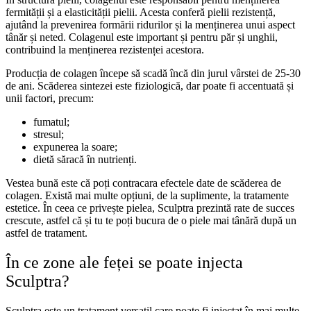
fermității și a elasticității pielii. Acesta conferă pielii rezistență,
ajutând la prevenirea formării ridurilor și la menținerea unui aspect
tânăr și neted. Colagenul este important și pentru păr și unghii,
contribuind la menținerea rezistenței acestora.
Producția de colagen începe să scadă încă din jurul vârstei de 25-30
de ani. Scăderea sintezei este fiziologică, dar poate fi accentuată și
unii factori, precum:
fumatul;
stresul;
expunerea la soare;
dietă săracă în nutrienți.
Vestea bună este că poți contracara efectele date de scăderea de
colagen. Există mai multe opțiuni, de la suplimente, la tratamente
estetice. În ceea ce privește pielea, Sculptra prezintă rate de succes
crescute, astfel că și tu te poți bucura de o piele mai tânără după un
astfel de tratament.
În ce zone ale feței se poate injecta
Sculptra?
Sculptra este un tratament versatil care poate fi injectat în mai multe