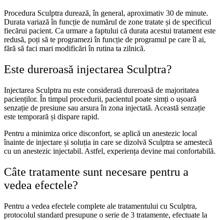
Procedura Sculptra durează, în general, aproximativ 30 de minute.
Durata variază în funcție de numărul de zone tratate și de specificul
fiecărui pacient. Ca urmare a faptului că durata acestui tratament este
redusă, poți să te programezi în funcție de programul pe care îl ai,
fără să faci mari modificări în rutina ta zilnică.
Este dureroasă injectarea Sculptra?
Injectarea Sculptra nu este considerată dureroasă de majoritatea
pacienților. În timpul procedurii, pacientul poate simți o ușoară
senzație de presiune sau arsura în zona injectată. Această senzație
este temporară și dispare rapid.
Pentru a minimiza orice disconfort, se aplică un anestezic local
înainte de injectare și soluția in care se dizolvă Sculptra se amestecă
cu un anestezic injectabil. Astfel, experiența devine mai confortabilă.
Câte tratamente sunt necesare pentru a
vedea efectele?
Pentru a vedea efectele complete ale tratamentului cu Sculptra,
protocolul standard presupune o serie de 3 tratamente, efectuate la