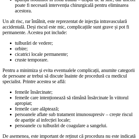
poate fi necesară intervenția chirurgicală pentru eliminarea
acestora.
Un alt risc, rar întâlnit, este reprezentat de injecția intravasculară
accidentală. Deși riscul este mic, complicațiile sunt grave și pot fi
permanente. Acestea pot include:
tulburări de vedere;
orbire;
cicatrici locale permanente;
cruste temporare.
Pentru a minimiza și evita eventualele complicații, anumite categorii
de persoane ar trebui să discute înainte de procedură cu medicul
specialist. Printre acestea se află:
femeile însărcinate;
femeile care intenționează să rămână însărcinate în viitorul
apropiat;
femeile care alăptează;
persoanele aflate sub tratament imunosupresiv – crește riscul
de apariție al infecției locale;
persoanele cu tulburări de coagulare a sangelui.
De asemenea, este important de reținut că procedura nu este indicată