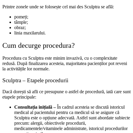
Printre zonele unde se folosește cel mai des Sculptra se află:
pomeți;
tâmple;
obraz;
linia maxilarului.
Cum decurge procedura?
Procedura cu Sculptra este minim invazivă, cu o complexitate
redusă. După finalizarea acesteia, majoritatea pacienților pot reveni
la activitățile lor normale.
Sculptra – Etapele procedurii
Dacă dorești să afli ce presupune o astfel de procedură, iată care sunt
etapele principale:
Consultația inițială –
În cadrul acesteia se discută istoricul
medical al pacientului pentru ca medicul să se asigure că
Sculptra este o opțiune adecvată. Astfel sunt abordate subiecte
precum: alergii, obiectivele procedurii,
medicamentele/vitaminele administrate, istoricul procedurilor