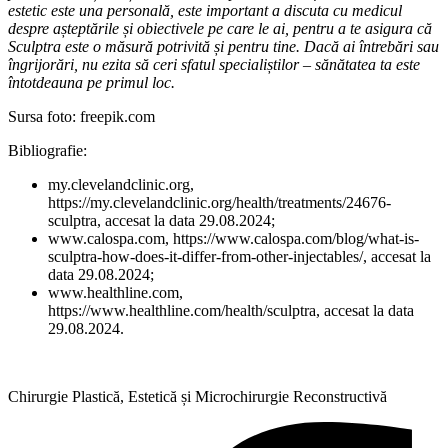
estetic este una personală, este important a discuta cu medicul
despre așteptările și obiectivele pe care le ai, pentru a te asigura că
Sculptra este o măsură potrivită și pentru tine. Dacă ai întrebări sau
îngrijorări, nu ezita să ceri sfatul specialiștilor – sănătatea ta este
întotdeauna pe primul loc.
Sursa foto: freepik.com
Bibliografie:
my.clevelandclinic.org,
https://my.clevelandclinic.org/health/treatments/24676-
sculptra, accesat la data 29.08.2024;
www.calospa.com, https://www.calospa.com/blog/what-is-
sculptra-how-does-it-differ-from-other-injectables/, accesat la
data 29.08.2024;
www.healthline.com,
https://www.healthline.com/health/sculptra, accesat la data
29.08.2024.
Chirurgie Plastică, Estetică și Microchirurgie Reconstructivă