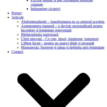
Excizie alunite si alte formatiuni tumorale
cutanate
Indepartare cicatrici
Prețuri
Articole
Abdominoplastie – transformarea ta cu ajutorul acesteia
Augmentarea mamară – o decizie personalizată pentru
încredere și feminitate reinventată
Blefaroplastia superioară
Chist sinovial – Ce este, tipuri, simptome, tratament
Lifting facial – pentru un aspect tânăr și proaspăt
Mastopexia: Sporește-ți stima și definiția prin feminitate
Contact