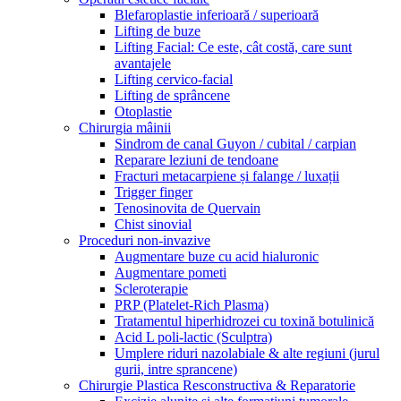
Blefaroplastie inferioară / superioară
Lifting de buze
Lifting Facial: Ce este, cât costă, care sunt
avantajele
Lifting cervico-facial
Lifting de sprâncene
Otoplastie
Chirurgia mâinii
Sindrom de canal Guyon / cubital / carpian
Reparare leziuni de tendoane
Fracturi metacarpiene și falange / luxații
Trigger finger
Tenosinovita de Quervain
Chist sinovial
Proceduri non-invazive
Augmentare buze cu acid hialuronic
Augmentare pometi
Scleroterapie
PRP (Platelet-Rich Plasma)
Tratamentul hiperhidrozei cu toxină botulinică
Acid L poli-lactic (Sculptra)
Umplere riduri nazolabiale & alte regiuni (jurul
gurii, intre sprancene)
Chirurgie Plastica Resconstructiva & Reparatorie