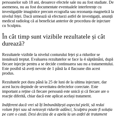
persoanelor sub 18 ani, deoarece efectele sale nu au fost studiate. De
asemenea, nu au fost documentate eventualele interferențe cu
investigațiile imagistice precum ecografia sau rezonanța magnetică la
nivelul feței. Dacă urmează să efectuezi astfel de investigații, anunță
medicul radiolog că ai beneficiat anterior de procedura de injectare
cu Sculptra.
În cât timp sunt vizibile rezultatele și cât
durează?
Rezultatele vizibile la nivelul conturului feței și a ridurilor se
instalează treptat. Evaluarea rezultatelor se face la 4 săptămâni, după
fiecare injecție pentru a se decide continuarea sau nu a tratamentului.
Este posibil să aveți nevoie de 1 până la 4 flacoane din acest
produs.
Rezultatele pot dura până la 25 de luni de la ultima injectare, dar
acest lucru depinde de severitatea defectelor corectate. Este
important a reține că fiecare persoană este unică și că fiecare are o
reacție diferită, chiar dacă este aplicat același tratament.
Indiferent dacă vrei să îți îmbunătățești aspectul pielii, să redai
volum feței sau să netezești ridurile adânci, Sculptra poate fi soluția
pe care o cauți. Deși decizia de a apela la un astfel de tratament