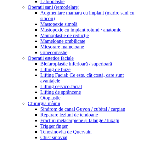
Labioplastie
Operatii sani (remodelare)
Augmentare mamara cu implant (marire sani cu
silicon)
Mastopexie simplă
Mastopexie cu implant rotund / anatomic
Mamoplastie de reducție
Mameloane ombilicate
Micșorare mameloane
Ginecomastie
Operatii estetice faciale
Blefaroplastie inferioară / superioară
Lifting de buze
Lifting Facial: Ce este, cât costă, care sunt
avantajele
Lifting cervico-facial
Lifting de sprâncene
Otoplastie
Chirurgia mâinii
Sindrom de canal Guyon / cubital / carpian
Reparare leziuni de tendoane
Fracturi metacarpiene și falange / luxații
Trigger finger
Tenosinovita de Quervain
Chist sinovial