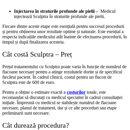
Injectarea în straturile profunde ale pielii –
Medicul
injectează Sculptra în straturile profunde ale pielii.
Fiecare dintre aceste etape este esențială pentru succesul procedurii
și pentru obținerea unor rezultate optime și naturale. Este esențial a
respecta indicațiile medicului atât înainte de efectuarea procedurii, în
timpul și după finalizarea acesteia.
Cât costă Sculptra – Preț
Prețul tratamentului cu Sculptra poate varia în funcție de numărul de
flacoane necesare pentru a atinge rezultatele dorite și de specificul
fiecărui pacient. În cadrul clinicii, costul pentru un flacon de
Sculptra este de 600 de euro.
Pentru a obține o estimare exactă a
costurilor
totale, este
recomandat să discutați cu medicul specialist în cadrul consultației
inițiale. Împreună cu medicul se stabilește numărul de flacoane
necesare, planul de tratament, dar și ce alte proceduri sau etape
preliminarii sunt necesare.
Cât durează procedura?