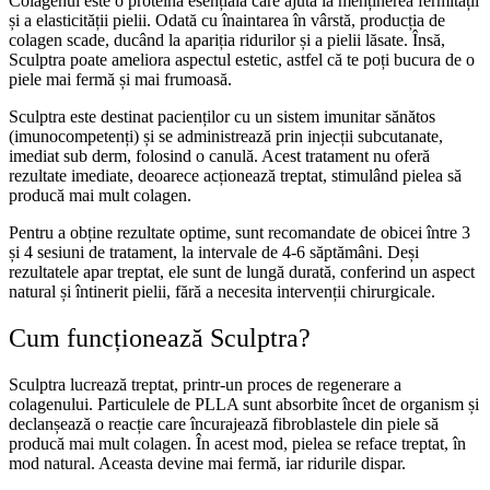
Colagenul este o proteină esențială care ajută la menținerea fermității
și a elasticității pielii. Odată cu înaintarea în vârstă, producția de
colagen scade, ducând la apariția ridurilor și a pielii lăsate. Însă,
Sculptra poate ameliora aspectul estetic, astfel că te poți bucura de o
piele mai fermă și mai frumoasă.
Sculptra este destinat pacienților cu un sistem imunitar sănătos
(imunocompetenți) și se administrează prin injecții subcutanate,
imediat sub derm, folosind o canulă. Acest tratament nu oferă
rezultate imediate, deoarece acționează treptat, stimulând pielea să
producă mai mult colagen.
Pentru a obține rezultate optime, sunt recomandate de obicei între 3
și 4 sesiuni de tratament, la intervale de 4-6 săptămâni. Deși
rezultatele apar treptat, ele sunt de lungă durată, conferind un aspect
natural și întinerit pielii, fără a necesita intervenții chirurgicale.
Cum funcționează Sculptra?
Sculptra lucrează treptat, printr-un proces de regenerare a
colagenului. Particulele de PLLA sunt absorbite încet de organism și
declanșează o reacție care încurajează fibroblastele din piele să
producă mai mult colagen. În acest mod, pielea se reface treptat, în
mod natural. Aceasta devine mai fermă, iar ridurile dispar.