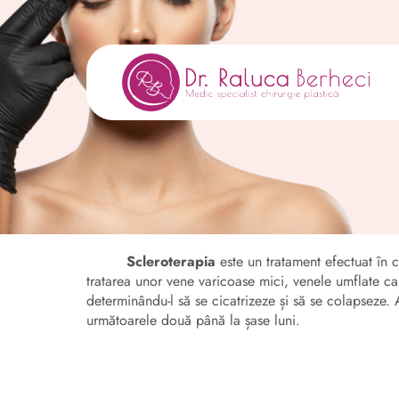
Scleroterapia
este un tratament efectuat în ca
tratarea unor vene varicoase mici, venele umflate car
determinându-l să se cicatrizeze și să se colapseze. 
următoarele două până la șase luni.