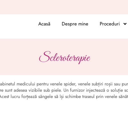
Acasă
Despre mine
Proceduri
Scleroterapie
binetul medicului pentru venele spider, venele subțiri roșii sau purpu
e sunt adesea vizibile sub piele. Un furnizor injectează o soluție sc
Acest lucru forțează sângele să își schimbe traseul prin venele sănă