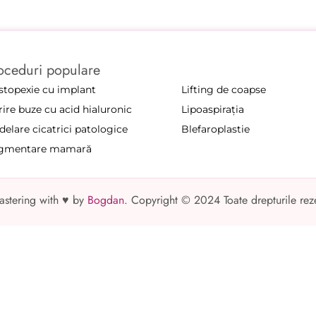
oceduri populare
a
topexie cu implant
Lifting de coapse
ire buze cu acid hialuronic
Lipoaspirația
elare cicatrici patologice
Blefaroplastie
gmentare mamară
stering with ♥ by
Bogdan
. Copyright © 2024 Toate drepturile rez