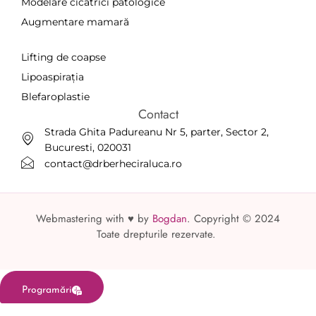
Modelare cicatrici patologice
Augmentare mamară
a
Lifting de coapse
Lipoaspirația
Blefaroplastie
Contact
Strada Ghita Padureanu Nr 5, parter, Sector 2,
Bucuresti, 020031
contact@drberheciraluca.ro
Webmastering with ♥ by
Bogdan
. Copyright © 2024
Toate drepturile rezervate.
Programări