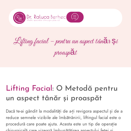
Lifting facial – pentru un aspect tânăr și
proaspăt
Lifting Facial
: O Metodă pentru
un aspect tânăr și proaspăt
Dacă te-ai gândit la modalități de a-ți revigora aspectul și de a
reduce semnele vizibile ale îmbătrânirii, liftingul facial este o
procedură care poate ajuta. Acesta este un tip de operație
chirurgicală care vizează îmbunătățirea aspectului feței și