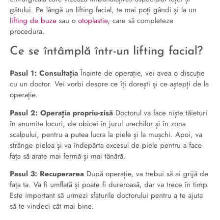
gâtului. Pe lângă un lifting facial, te mai poți gândi și la un
lifting de buze
sau o
otoplastie
, care să completeze
procedura.
Ce se întâmplă într-un lifting facial?
Pasul 1: Consultația
Înainte de operație, vei avea o discuție
cu un doctor. Vei vorbi despre ce îți dorești și ce aștepți de la
operație.
Pasul 2: Operația propriu-zisă
Doctorul va face niște tăieturi
în anumite locuri, de obicei în jurul urechilor și în zona
scalpului, pentru a putea lucra la piele și la mușchi. Apoi, va
strânge pielea și va îndepărta excesul de piele pentru a face
fața să arate mai fermă și mai tânără.
Pasul 3: Recuperarea
După operație, va trebui să ai grijă de
fața ta. Va fi umflată și poate fi dureroasă, dar va trece în timp.
Este important să urmezi sfaturile doctorului pentru a te ajuta
să te vindeci cât mai bine.