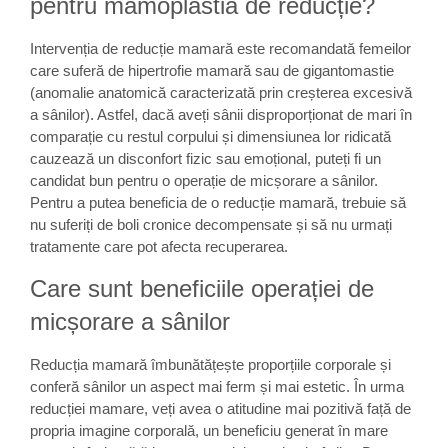
pentru mamoplastia de reducție?
Intervenția de reducție mamară este recomandată femeilor
care suferă de hipertrofie mamară sau de gigantomastie
(anomalie anatomică caracterizată prin creșterea excesivă
a sânilor). Astfel, dacă aveți sânii disproporționat de mari în
comparație cu restul corpului și dimensiunea lor ridicată
cauzează un disconfort fizic sau emoțional, puteți fi un
candidat bun pentru o operație de micșorare a sânilor.
Pentru a putea beneficia de o reducție mamară, trebuie să
nu suferiți de boli cronice decompensate și să nu urmați
tratamente care pot afecta recuperarea.
Care sunt beneficiile operației de
micșorare a sânilor
Reducția mamară îmbunătățește proporțiile corporale și
conferă sânilor un aspect mai ferm și mai estetic. În urma
reducției mamare, veți avea o atitudine mai pozitivă față de
propria imagine corporală, un beneficiu generat în mare