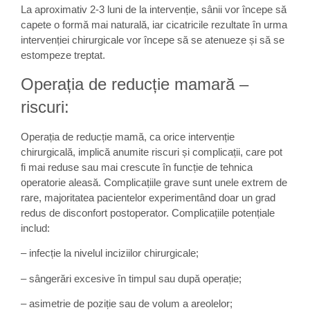
La aproximativ 2-3 luni de la intervenție, sânii vor începe să
capete o formă mai naturală, iar cicatricile rezultate în urma
intervenției chirurgicale vor începe să se atenueze și să se
estompeze treptat.
Operația de reducție mamară –
riscuri:
Operația de reducție mamă, ca orice intervenție
chirurgicală, implică anumite riscuri și complicații, care pot
fi mai reduse sau mai crescute în funcție de tehnica
operatorie aleasă. Complicațiile grave sunt unele extrem de
rare, majoritatea pacientelor experimentând doar un grad
redus de disconfort postoperator. Complicațiile potențiale
includ:
– infecție la nivelul inciziilor chirurgicale;
– sângerări excesive în timpul sau după operație;
– asimetrie de poziție sau de volum a areolelor;