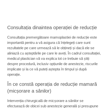
Consultația dinaintea operației de reducție
Consultația premergătoare mamoplastiei de reducție este
importantă pentru a vă asigura că înțelegeți care sunt
rezultatele pe care urmează să le obțineți și dacă ele se
aliniază cu așteptările pe care le aveți. În cadrul consultației,
medicul plastician vă va explica tot ce trebuie să știți
despre procedură, inclusiv opțiunile de anestezie, riscurile
implicate și la ce vă puteți aștepta în timpul și după
operație.
În ce constă operația de reducție mamară
(micșorare a sânilor)
Intervenția chirurgicală de micșorare a sânilor se
efectuează de obicei sub anestezie generală și presupune