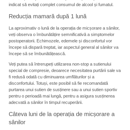
indicat să evitați complet consumul de alcool și fumatul.
Reducția mamară după 1 lună
La aproximativ o lună de la operația de micșorare a sânilor,
veți observa o îmbunătățire semnificativă a simptomelor
postoperatorii. Echimozele, edemele și disconfortul vor
începe să dispară treptat, iar aspectul general al sânilor va
începe să se îmbunătățească.
Veți putea să întrerupeți utilizarea non-stop a sutienului
special de compresie, deoarece necesitatea purtării sale va
fi redusă odată cu diminuarea umflăturilor și a
disconfortului. Totuși, este posibil să fie recomandată
purtarea unui sutien de susținere sau a unui sutien sportiv
pentru o perioadă mai lungă, pentru a asigura susținerea
adecvată a sânilor în timpul recuperării.
Câteva luni de la operația de micșorare a
sânilor