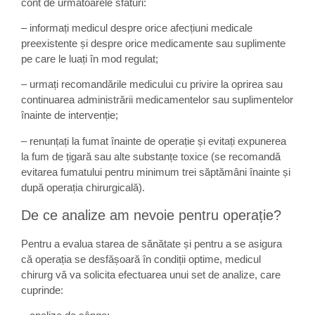
cont de următoarele sfaturi:
– informați medicul despre orice afecțiuni medicale
preexistente și despre orice medicamente sau suplimente
pe care le luați în mod regulat;
– urmați recomandările medicului cu privire la oprirea sau
continuarea administrării medicamentelor sau suplimentelor
înainte de intervenție;
– renunțați la fumat înainte de operație și evitați expunerea
la fum de țigară sau alte substanțe toxice (se recomandă
evitarea fumatului pentru minimum trei săptămâni înainte și
după operația chirurgicală).
De ce analize am nevoie pentru operație?
Pentru a evalua starea de sănătate și pentru a se asigura
că operația se desfășoară în condiții optime, medicul
chirurg vă va solicita efectuarea unui set de analize, care
cuprinde: