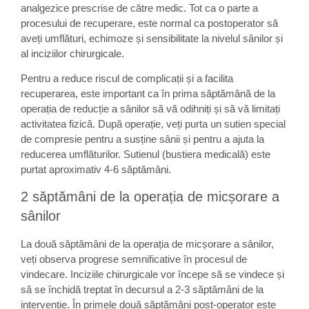
analgezice prescrise de către medic. Tot ca o parte a
procesului de recuperare, este normal ca postoperator să
aveți umflături, echimoze și sensibilitate la nivelul sânilor și
al inciziilor chirurgicale.
Pentru a reduce riscul de complicații și a facilita
recuperarea, este important ca în prima săptămână de la
operația de reducție a sânilor să vă odihniți și să vă limitați
activitatea fizică. După operație, veți purta un sutien special
de compresie pentru a susține sânii și pentru a ajuta la
reducerea umflăturilor. Sutienul (bustiera medicală) este
purtat aproximativ 4-6 săptămâni.
2 săptămâni de la operația de micșorare a
sânilor
La două săptămâni de la operația de micșorare a sânilor,
veți observa progrese semnificative în procesul de
vindecare. Inciziile chirurgicale vor începe să se vindece și
să se închidă treptat în decursul a 2-3 săptămâni de la
intervenție. În primele două săptămâni post-operator este