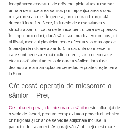
îndepărtarea excesului de grăsime, piele și țesut mamar,
urmată de modelarea sânilor, prin repoziționarea și/sau
micșorarea areolei. În general, procedura chirurgicală
durează între 1 și 3 ore, în funcție de dimensiunea și
structura sânilor, cât și de tehnica pentru care se optează.
În timpul procedurii, dacă sânii sunt nu doar voluminoși, ci
și lăsați, medicul plastician poate efectua și o mastopexie
(operație de ridicare a sânilor). În cazurile complexe, în
care sunt necesare mai multe corecții, iar procedura se
efectuează simultan cu o ridicare a sânilor, timpul de
desfășurare a mamoplastiei de reducție poate crește până
la 5 ore.
Cât costă operația de micșorare a
sânilor – Preț:
Costul unei operații de micsorare a sânilor
este influențat de
o serie de factori, precum complexitatea procedurii, tehnica
chirurgicală și chiar de serviciile adiționale incluse în
pachetul de tratament. Asigurați-vă că obțineți o estimare