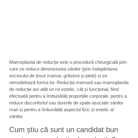
Mamoplastia de reducție este o procedură chirurgicală prin
care se reduce dimensiunea sânilor (prin îndepărtarea
excesului de țesut mamar, grăsime și piele) și se
remodelează forma lor. Reducția mamară sau mamoplastia
de reducție are atât un rol estetic, cât și funcțional, fiind
efectuată pentru a îmbunătăți proporțiile corporale, pentru a
reduce disconfortul sau durerile de spate asociate sânilor
mari și pentru a îmbunătăți aspectul fizic și estetic al
sânilor.
Cum știu că sunt un candidat bun