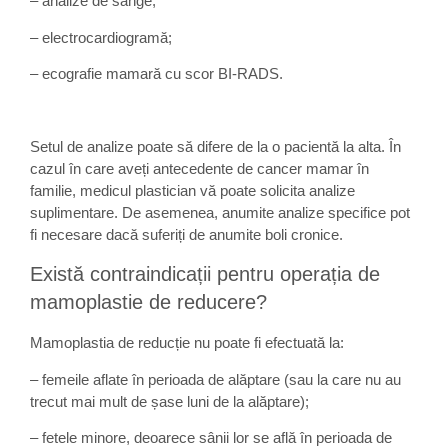
– analize de sânge;
– electrocardiogramă;
– ecografie mamară cu scor BI-RADS.
Setul de analize poate să difere de la o pacientă la alta. În
cazul în care aveți antecedente de cancer mamar în
familie, medicul plastician vă poate solicita analize
suplimentare. De asemenea, anumite analize specifice pot
fi necesare dacă suferiți de anumite boli cronice.
Există contraindicații pentru operația de
mamoplastie de reducere?
Mamoplastia de reducție nu poate fi efectuată la:
– femeile aflate în perioada de alăptare (sau la care nu au
trecut mai mult de șase luni de la alăptare);
– fetele minore, deoarece sânii lor se află în perioada de