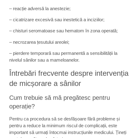
– reacție adversă la anestezie;
– cicatrizare excesivă sau inestetică a inciziilor;
– chisturi seromatoase sau hematom în zona operată;
– necrozarea țesutului areolei;
– pierdere temporară sau permanentă a sensibilității la
nivelul sânilor sau a mameloanelor.
Întrebări frecvente despre intervenția
de micșorare a sânilor
Cum trebuie să mă pregătesc pentru
operație?
Pentru ca procedura să se desfășoare fără probleme și
pentru a reduce la minimum riscul de complicații, este
important să urmați întocmai instrucțiunile medicului. Țineți