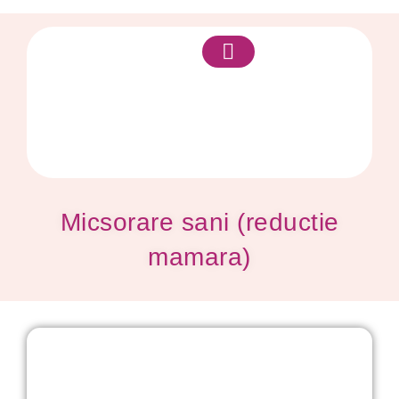
Despre mine
Micsorare sani (reductie
mamara)