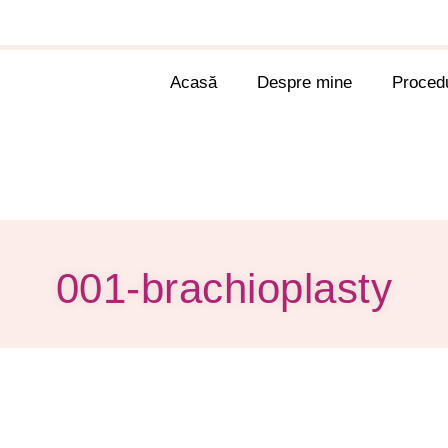
Acasă
Despre mine
Procedu
001-brachioplasty