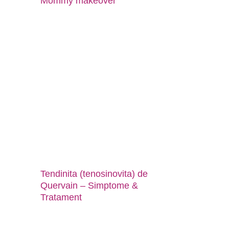
Mommy makeover
Tendinita (tenosinovita) de
Quervain – Simptome &
Tratament