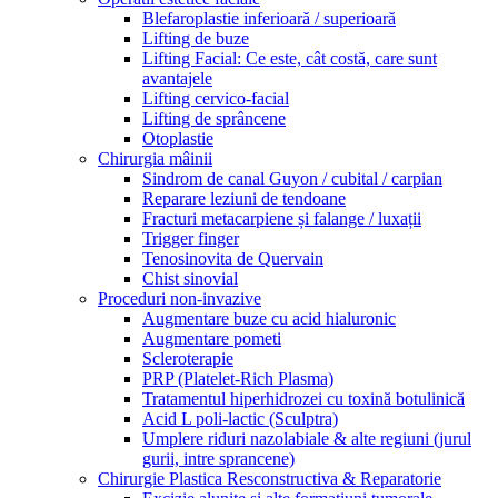
Blefaroplastie inferioară / superioară
Lifting de buze
Lifting Facial: Ce este, cât costă, care sunt
avantajele
Lifting cervico-facial
Lifting de sprâncene
Otoplastie
Chirurgia mâinii
Sindrom de canal Guyon / cubital / carpian
Reparare leziuni de tendoane
Fracturi metacarpiene și falange / luxații
Trigger finger
Tenosinovita de Quervain
Chist sinovial
Proceduri non-invazive
Augmentare buze cu acid hialuronic
Augmentare pometi
Scleroterapie
PRP (Platelet-Rich Plasma)
Tratamentul hiperhidrozei cu toxină botulinică
Acid L poli-lactic (Sculptra)
Umplere riduri nazolabiale & alte regiuni (jurul
gurii, intre sprancene)
Chirurgie Plastica Resconstructiva & Reparatorie