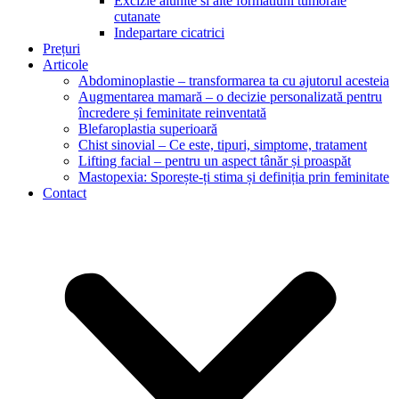
Excizie alunite si alte formatiuni tumorale
cutanate
Indepartare cicatrici
Prețuri
Articole
Abdominoplastie – transformarea ta cu ajutorul acesteia
Augmentarea mamară – o decizie personalizată pentru
încredere și feminitate reinventată
Blefaroplastia superioară
Chist sinovial – Ce este, tipuri, simptome, tratament
Lifting facial – pentru un aspect tânăr și proaspăt
Mastopexia: Sporește-ți stima și definiția prin feminitate
Contact