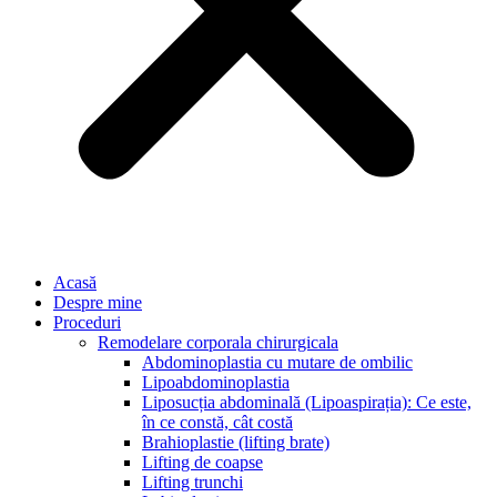
Acasă
Despre mine
Proceduri
Remodelare corporala chirurgicala
Abdominoplastia cu mutare de ombilic
Lipoabdominoplastia
Liposucția abdominală (Lipoaspirația): Ce este,
în ce constă, cât costă
Brahioplastie (lifting brate)
Lifting de coapse
Lifting trunchi