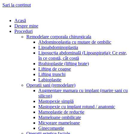
Sari la conținut
Acasă
Despre mine
Proceduri
Remodelare corporala chirurgicala
Abdominoplastia cu mutare de ombilic
Lipoabdominoplastia
Liposucția abdominală (Lipoaspirația): Ce este,
în ce constă, cât costă
Brahioplastie (lifting brate)
Lifting de coapse
Lifting trunchi
Labioplastie
Operatii sani (remodelare)
Augmentare mamara cu implant (marire sani cu
silicon)
Mastopexie simplă
Mastopexie cu implant rotund / anatomic
Mamoplastie de reducție
Mameloane ombilicate
Micșorare mameloane
Ginecomastie
Operatii estetice faciale