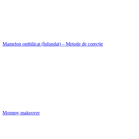
Mamelon ombilicat (înfundat) – Metode de corecție
Mommy makeover