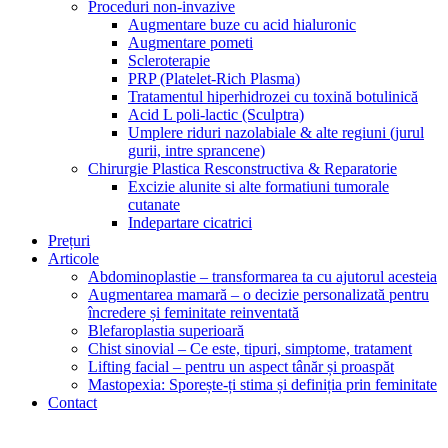
Proceduri non-invazive
Augmentare buze cu acid hialuronic
Augmentare pometi
Scleroterapie
PRP (Platelet-Rich Plasma)
Tratamentul hiperhidrozei cu toxină botulinică
Acid L poli-lactic (Sculptra)
Umplere riduri nazolabiale & alte regiuni (jurul
gurii, intre sprancene)
Chirurgie Plastica Resconstructiva & Reparatorie
Excizie alunite si alte formatiuni tumorale
cutanate
Indepartare cicatrici
Prețuri
Articole
Abdominoplastie – transformarea ta cu ajutorul acesteia
Augmentarea mamară – o decizie personalizată pentru
încredere și feminitate reinventată
Blefaroplastia superioară
Chist sinovial – Ce este, tipuri, simptome, tratament
Lifting facial – pentru un aspect tânăr și proaspăt
Mastopexia: Sporește-ți stima și definiția prin feminitate
Contact