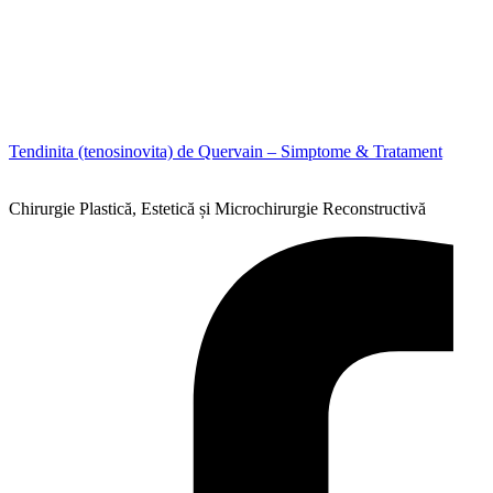
Tendinita (tenosinovita) de Quervain – Simptome & Tratament
Chirurgie Plastică, Estetică și Microchirurgie Reconstructivă