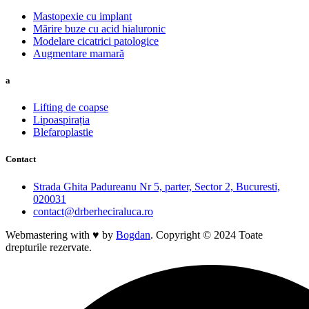
Mastopexie cu implant
Mărire buze cu acid hialuronic
Modelare cicatrici patologice
Augmentare mamară
a
Lifting de coapse
Lipoaspirația
Blefaroplastie
Contact
Strada Ghita Padureanu Nr 5, parter, Sector 2, Bucuresti,
020031
contact@drberheciraluca.ro
Webmastering with ♥ by
Bogdan
. Copyright © 2024 Toate
drepturile rezervate.