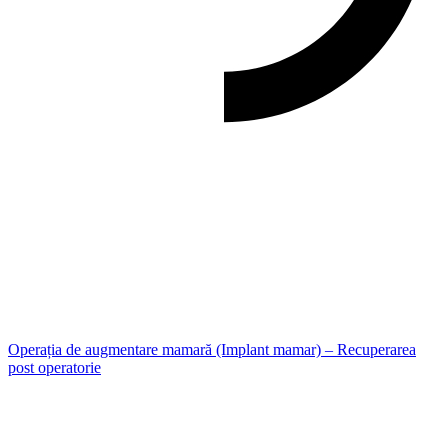
Operația de augmentare mamară (Implant mamar) – Recuperarea
post operatorie