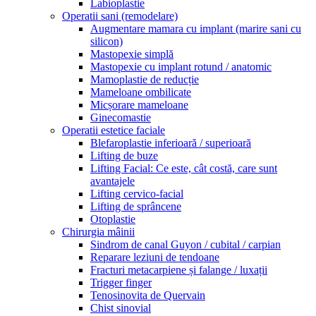
Labioplastie
Operatii sani (remodelare)
Augmentare mamara cu implant (marire sani cu
silicon)
Mastopexie simplă
Mastopexie cu implant rotund / anatomic
Mamoplastie de reducție
Mameloane ombilicate
Micșorare mameloane
Ginecomastie
Operatii estetice faciale
Blefaroplastie inferioară / superioară
Lifting de buze
Lifting Facial: Ce este, cât costă, care sunt
avantajele
Lifting cervico-facial
Lifting de sprâncene
Otoplastie
Chirurgia mâinii
Sindrom de canal Guyon / cubital / carpian
Reparare leziuni de tendoane
Fracturi metacarpiene și falange / luxații
Trigger finger
Tenosinovita de Quervain
Chist sinovial