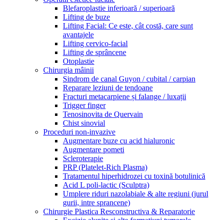
Blefaroplastie inferioară / superioară
Lifting de buze
Lifting Facial: Ce este, cât costă, care sunt
avantajele
Lifting cervico-facial
Lifting de sprâncene
Otoplastie
Chirurgia mâinii
Sindrom de canal Guyon / cubital / carpian
Reparare leziuni de tendoane
Fracturi metacarpiene și falange / luxații
Trigger finger
Tenosinovita de Quervain
Chist sinovial
Proceduri non-invazive
Augmentare buze cu acid hialuronic
Augmentare pometi
Scleroterapie
PRP (Platelet-Rich Plasma)
Tratamentul hiperhidrozei cu toxină botulinică
Acid L poli-lactic (Sculptra)
Umplere riduri nazolabiale & alte regiuni (jurul
gurii, intre sprancene)
Chirurgie Plastica Resconstructiva & Reparatorie