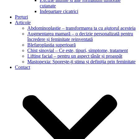
Excizie alunite si alte formatiuni tumorale
cutanate
Indepartare cicatrici
Prețuri
Articole
Abdominoplastie – transformarea ta cu ajutorul acesteia
Augmentarea mamară – o decizie personalizată pentru
încredere și feminitate reinventată
Blefaroplastia superioară
Chist sinovial – Ce este, tipuri, simptome, tratament
Lifting facial – pentru un aspect tânăr și proaspăt
Mastopexia: Sporește-ți stima și definiția prin feminitate
Contact