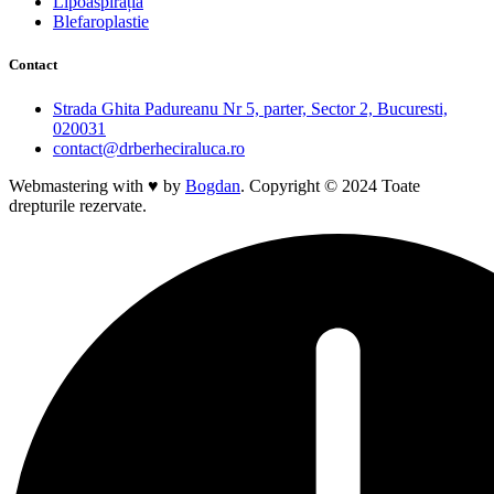
Lipoaspirația
Blefaroplastie
Contact
Strada Ghita Padureanu Nr 5, parter, Sector 2, Bucuresti,
020031
contact@drberheciraluca.ro
Webmastering with ♥ by
Bogdan
. Copyright © 2024 Toate
drepturile rezervate.