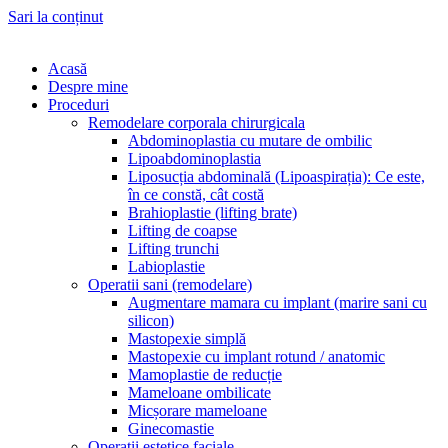
Sari la conținut
Acasă
Despre mine
Proceduri
Remodelare corporala chirurgicala
Abdominoplastia cu mutare de ombilic
Lipoabdominoplastia
Liposucția abdominală (Lipoaspirația): Ce este,
în ce constă, cât costă
Brahioplastie (lifting brate)
Lifting de coapse
Lifting trunchi
Labioplastie
Operatii sani (remodelare)
Augmentare mamara cu implant (marire sani cu
silicon)
Mastopexie simplă
Mastopexie cu implant rotund / anatomic
Mamoplastie de reducție
Mameloane ombilicate
Micșorare mameloane
Ginecomastie
Operatii estetice faciale