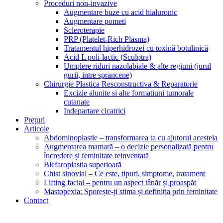
Proceduri non-invazive
Augmentare buze cu acid hialuronic
Augmentare pometi
Scleroterapie
PRP (Platelet-Rich Plasma)
Tratamentul hiperhidrozei cu toxină botulinică
Acid L poli-lactic (Sculptra)
Umplere riduri nazolabiale & alte regiuni (jurul
gurii, intre sprancene)
Chirurgie Plastica Resconstructiva & Reparatorie
Excizie alunite si alte formatiuni tumorale
cutanate
Indepartare cicatrici
Prețuri
Articole
Abdominoplastie – transformarea ta cu ajutorul acesteia
Augmentarea mamară – o decizie personalizată pentru
încredere și feminitate reinventată
Blefaroplastia superioară
Chist sinovial – Ce este, tipuri, simptome, tratament
Lifting facial – pentru un aspect tânăr și proaspăt
Mastopexia: Sporește-ți stima și definiția prin feminitate
Contact