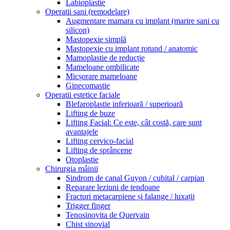
Labioplastie
Operatii sani (remodelare)
Augmentare mamara cu implant (marire sani cu
silicon)
Mastopexie simplă
Mastopexie cu implant rotund / anatomic
Mamoplastie de reducție
Mameloane ombilicate
Micșorare mameloane
Ginecomastie
Operatii estetice faciale
Blefaroplastie inferioară / superioară
Lifting de buze
Lifting Facial: Ce este, cât costă, care sunt
avantajele
Lifting cervico-facial
Lifting de sprâncene
Otoplastie
Chirurgia mâinii
Sindrom de canal Guyon / cubital / carpian
Reparare leziuni de tendoane
Fracturi metacarpiene și falange / luxații
Trigger finger
Tenosinovita de Quervain
Chist sinovial