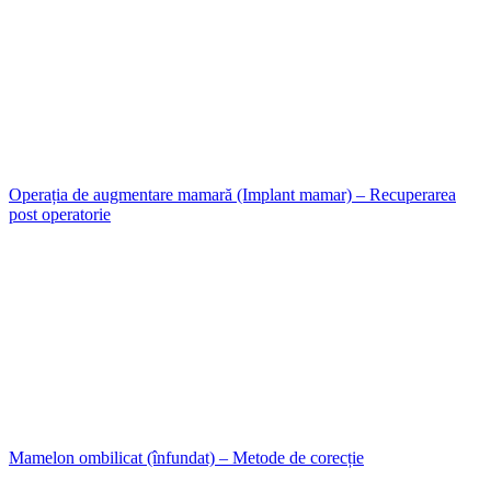
Operația de augmentare mamară (Implant mamar) – Recuperarea
post operatorie
Mamelon ombilicat (înfundat) – Metode de corecție