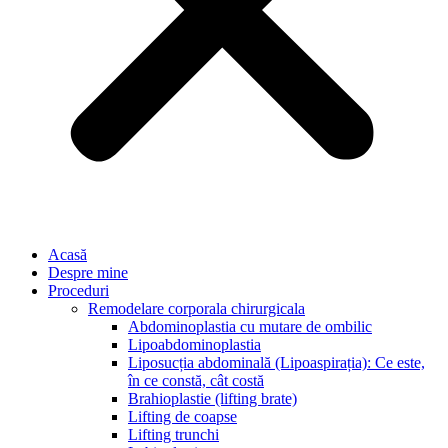
Acasă
Despre mine
Proceduri
Remodelare corporala chirurgicala
Abdominoplastia cu mutare de ombilic
Lipoabdominoplastia
Liposucția abdominală (Lipoaspirația): Ce este,
în ce constă, cât costă
Brahioplastie (lifting brate)
Lifting de coapse
Lifting trunchi