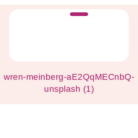
Despre mine
wren-meinberg-aE2QqMECnbQ-
unsplash (1)