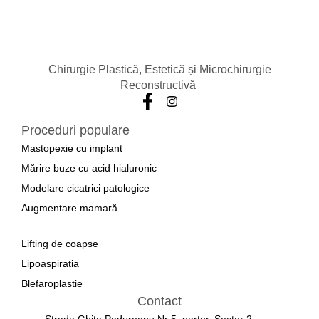
Chirurgie Plastică, Estetică și Microchirurgie
Reconstructivă
Proceduri populare
Mastopexie cu implant
Mărire buze cu acid hialuronic
Modelare cicatrici patologice
Augmentare mamară
a
Lifting de coapse
Lipoaspirația
Blefaroplastie
Contact
Strada Ghita Padureanu Nr 5, parter, Sector 2,