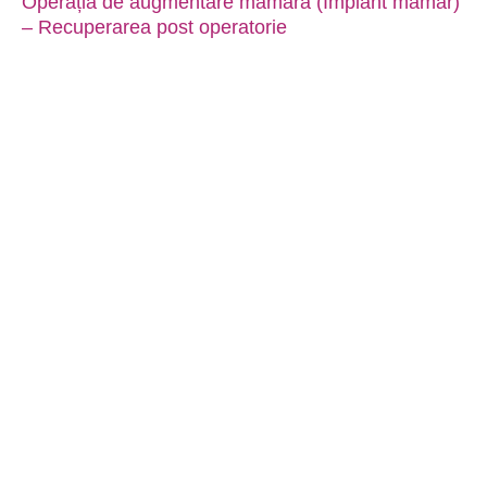
Operația de augmentare mamară (Implant mamar)
– Recuperarea post operatorie