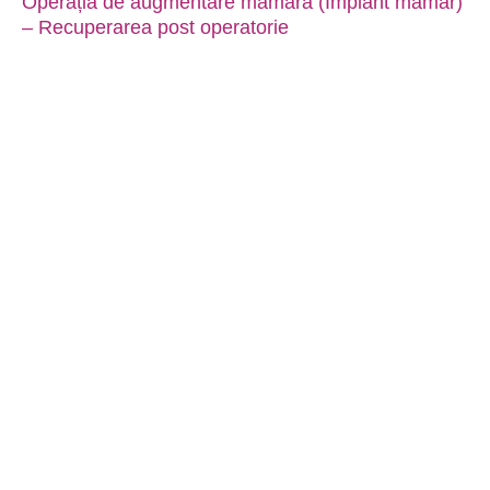
Operația de augmentare mamară (Implant mamar)
– Recuperarea post operatorie