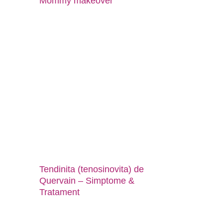
Mommy makeover
Tendinita (tenosinovita) de
Quervain – Simptome &
Tratament