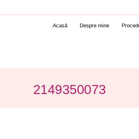
Acasă
Despre mine
Procedu
2149350073