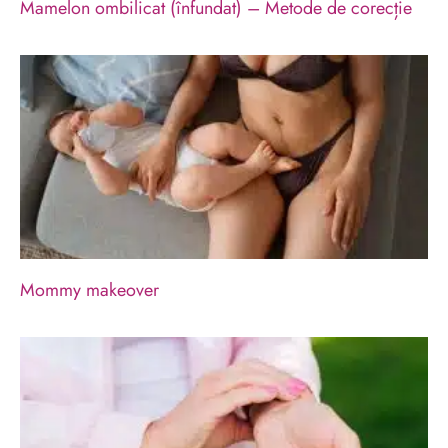
Mamelon ombilicat (înfundat) – Metode de corecție
Mommy makeover