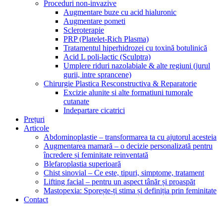
Proceduri non-invazive
Augmentare buze cu acid hialuronic
Augmentare pometi
Scleroterapie
PRP (Platelet-Rich Plasma)
Tratamentul hiperhidrozei cu toxină botulinică
Acid L poli-lactic (Sculptra)
Umplere riduri nazolabiale & alte regiuni (jurul
gurii, intre sprancene)
Chirurgie Plastica Resconstructiva & Reparatorie
Excizie alunite si alte formatiuni tumorale
cutanate
Indepartare cicatrici
Prețuri
Articole
Abdominoplastie – transformarea ta cu ajutorul acesteia
Augmentarea mamară – o decizie personalizată pentru
încredere și feminitate reinventată
Blefaroplastia superioară
Chist sinovial – Ce este, tipuri, simptome, tratament
Lifting facial – pentru un aspect tânăr și proaspăt
Mastopexia: Sporește-ți stima și definiția prin feminitate
Contact