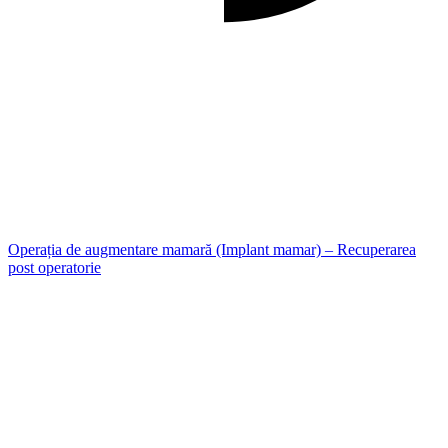
Operația de augmentare mamară (Implant mamar) – Recuperarea
post operatorie