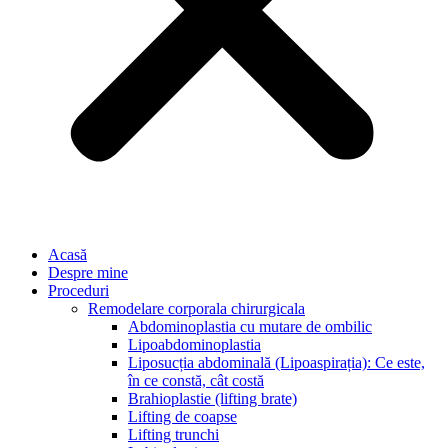
Acasă
Despre mine
Proceduri
Remodelare corporala chirurgicala
Abdominoplastia cu mutare de ombilic
Lipoabdominoplastia
Liposucția abdominală (Lipoaspirația): Ce este,
în ce constă, cât costă
Brahioplastie (lifting brate)
Lifting de coapse
Lifting trunchi