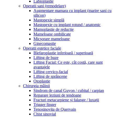
Labioplastie
Operatii sani (remodelare)
Augmentare mamara cu implant (marire sani cu
silicon)
Mastopexie simplă
Mastopexie cu implant rotund / anatomic
Mamoplastie de reducție
Mameloane ombilicate
Micșorare mameloane
Ginecomastie
Operatii estetice faciale
Blefaroplastie inferioară / superioară
Lifting de buze
Lifting Facial: Ce este, cât costă, care sunt
avantajele
Lifting cervico-facial
Lifting de sprâncene
Otoplastie
Chirurgia mâinii
Sindrom de canal Guyon / cubital / carpian
Reparare leziuni de tendoane
Fracturi metacarpiene și falange / luxații
Trigger finger
Tenosinovita de Quervain
Chist sinovial