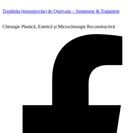
Tendinita (tenosinovita) de Quervain – Simptome & Tratament
Chirurgie Plastică, Estetică și Microchirurgie Reconstructivă