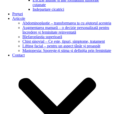
Excizie alunite si alte formatiuni tumorale
cutanate
Indepartare cicatrici
Prețuri
Articole
Abdominoplastie – transformarea ta cu ajutorul acesteia
Augmentarea mamară – o decizie personalizată pentru
încredere și feminitate reinventată
Blefaroplastia superioară
Chist sinovial – Ce este, tipuri, simptome, tratament
Lifting facial – pentru un aspect tânăr și proaspăt
Mastopexia: Sporește-ți stima și definiția prin feminitate
Contact