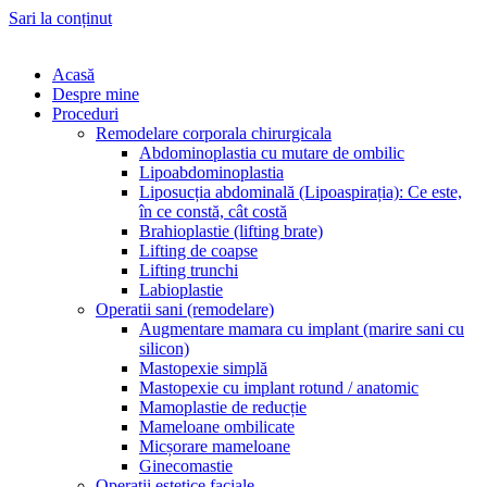
Sari la conținut
Acasă
Despre mine
Proceduri
Remodelare corporala chirurgicala
Abdominoplastia cu mutare de ombilic
Lipoabdominoplastia
Liposucția abdominală (Lipoaspirația): Ce este,
în ce constă, cât costă
Brahioplastie (lifting brate)
Lifting de coapse
Lifting trunchi
Labioplastie
Operatii sani (remodelare)
Augmentare mamara cu implant (marire sani cu
silicon)
Mastopexie simplă
Mastopexie cu implant rotund / anatomic
Mamoplastie de reducție
Mameloane ombilicate
Micșorare mameloane
Ginecomastie
Operatii estetice faciale