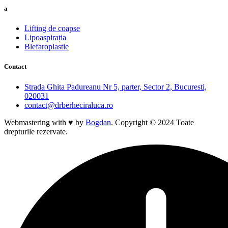
a
Lifting de coapse
Lipoaspirația
Blefaroplastie
Contact
Strada Ghita Padureanu Nr 5, parter, Sector 2, Bucuresti,
020031
contact@drberheciraluca.ro
Webmastering with ♥ by
Bogdan
. Copyright © 2024 Toate
drepturile rezervate.