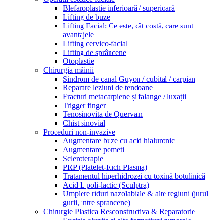
Blefaroplastie inferioară / superioară
Lifting de buze
Lifting Facial: Ce este, cât costă, care sunt
avantajele
Lifting cervico-facial
Lifting de sprâncene
Otoplastie
Chirurgia mâinii
Sindrom de canal Guyon / cubital / carpian
Reparare leziuni de tendoane
Fracturi metacarpiene și falange / luxații
Trigger finger
Tenosinovita de Quervain
Chist sinovial
Proceduri non-invazive
Augmentare buze cu acid hialuronic
Augmentare pometi
Scleroterapie
PRP (Platelet-Rich Plasma)
Tratamentul hiperhidrozei cu toxină botulinică
Acid L poli-lactic (Sculptra)
Umplere riduri nazolabiale & alte regiuni (jurul
gurii, intre sprancene)
Chirurgie Plastica Resconstructiva & Reparatorie