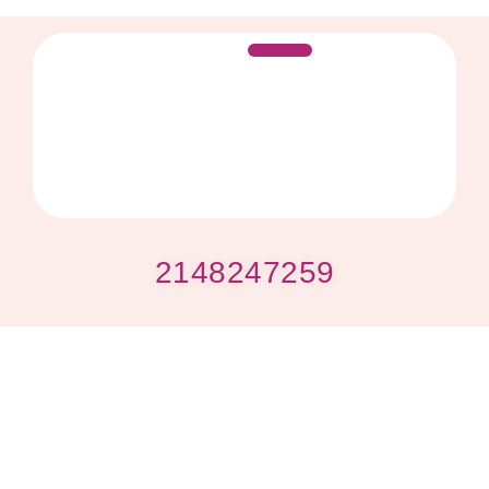
Despre mine
2148247259